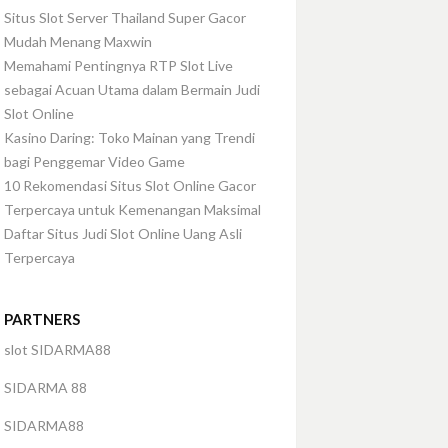
Situs Slot Server Thailand Super Gacor
Mudah Menang Maxwin
Memahami Pentingnya RTP Slot Live
sebagai Acuan Utama dalam Bermain Judi
Slot Online
Kasino Daring: Toko Mainan yang Trendi
bagi Penggemar Video Game
10 Rekomendasi Situs Slot Online Gacor
Terpercaya untuk Kemenangan Maksimal
Daftar Situs Judi Slot Online Uang Asli
Terpercaya
PARTNERS
slot SIDARMA88
SIDARMA 88
SIDARMA88