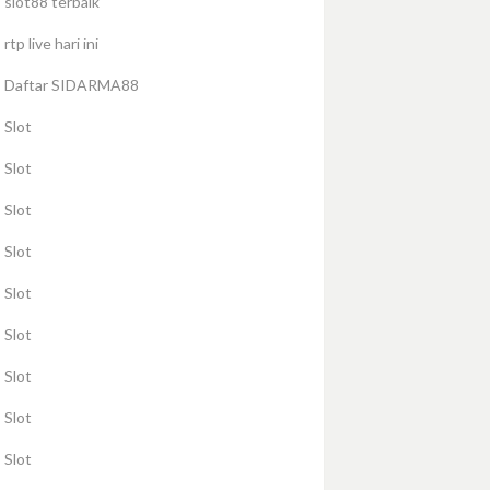
slot88 terbaik
rtp live hari ini
Daftar SIDARMA88
Slot
Slot
Slot
Slot
Slot
Slot
Slot
Slot
Slot