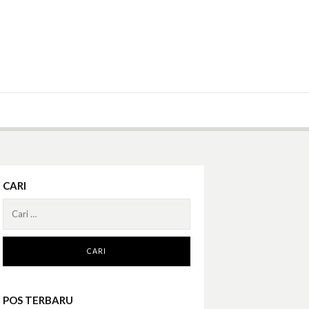
CARI
Cari
untuk:
POS TERBARU