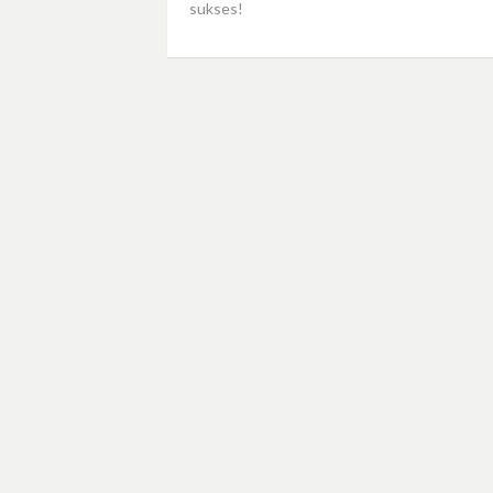
sukses!