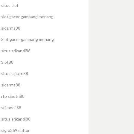
situs slot
slot gacor gampang menang
sidarma88
Slot gacor gampang menang
situs srikandi88
Slot88
situs siputri88
sidarma88
rtp siputri88
srikandi 88
situs srikandi88
sigra369 daftar