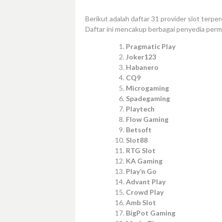
Berikut adalah daftar 31 provider slot terp
Daftar ini mencakup berbagai penyedia perma
Pragmatic Play
Joker123
Habanero
CQ9
Microgaming
Spadegaming
Playtech
Flow Gaming
Betsoft
Slot88
RTG Slot
KA Gaming
Play’n Go
Advant Play
Crowd Play
Amb Slot
BigPot Gaming