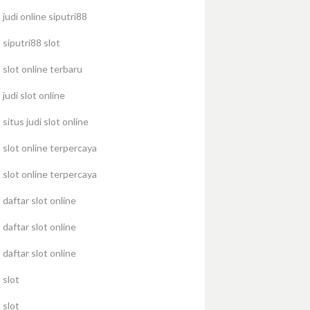
judi online siputri88
siputri88 slot
slot online terbaru
judi slot online
situs judi slot online
slot online terpercaya
slot online terpercaya
daftar slot online
daftar slot online
daftar slot online
slot
slot