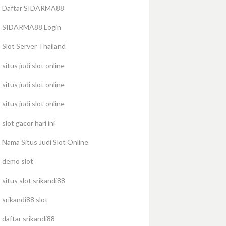
Daftar SIDARMA88
SIDARMA88 Login
Slot Server Thailand
situs judi slot online
situs judi slot online
situs judi slot online
slot gacor hari ini
Nama Situs Judi Slot Online
demo slot
situs slot srikandi88
srikandi88 slot
daftar srikandi88