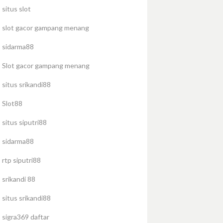
situs slot
slot gacor gampang menang
sidarma88
Slot gacor gampang menang
situs srikandi88
Slot88
situs siputri88
sidarma88
rtp siputri88
srikandi 88
situs srikandi88
sigra369 daftar