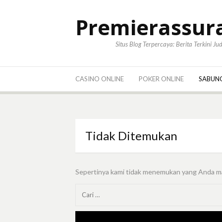
Lompat
ke
Premierassur
konten
Situs Blog Terpercaya: Berita Terkini Ju
CASINO ONLINE
POKER ONLINE
SABUN
Tidak Ditemukan
Sepertinya kami tidak menemukan yang Anda m
Cari
untuk: