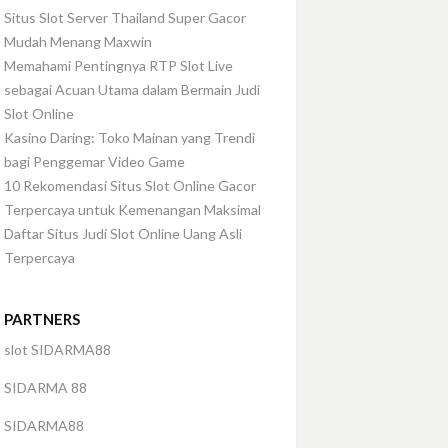
Situs Slot Server Thailand Super Gacor
Mudah Menang Maxwin
Memahami Pentingnya RTP Slot Live
sebagai Acuan Utama dalam Bermain Judi
Slot Online
Kasino Daring: Toko Mainan yang Trendi
bagi Penggemar Video Game
10 Rekomendasi Situs Slot Online Gacor
Terpercaya untuk Kemenangan Maksimal
Daftar Situs Judi Slot Online Uang Asli
Terpercaya
PARTNERS
slot SIDARMA88
SIDARMA 88
SIDARMA88